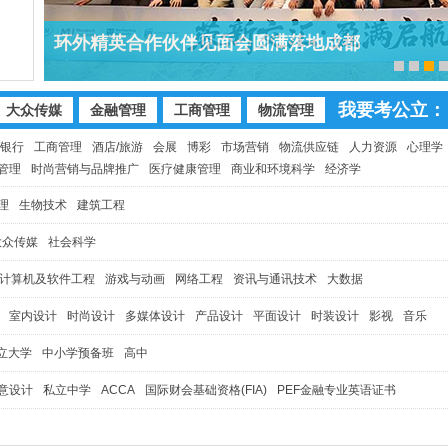
环外精英合作伙伴见面会圆满落地成都
我要考公立：
大众传媒
金融管理
工商管理
物流管理
/银行
工商管理
酒店/旅游
会展
博彩
市场营销
物流供应链
人力资源
心理学
管理
时尚营销与品牌推广
医疗健康管理
商业和环境科学
经济学
理
生物技术
建筑工程
大众传媒
社会科学
计算机及软件工程
游戏与动画
网络工程
资讯与通讯技术
大数据
室内设计
时尚设计
多媒体设计
产品设计
平面设计
时装设计
影视
音乐
/公立大学
中小学预备班
高中
意设计
私立中学
ACCA
国际财会基础资格(FIA)
PEF金融专业英语证书