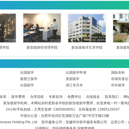
理学院
新加坡财经管理学院
新加坡南洋艺术学院
新加坡
出国留学
出国留学申请
国际本科
新西兰留学
美国留学
菲律宾签证
出国留学
浙江专升本
环外留学
体系
|
留学费用
|
办理流程
|
专家咨询
|
免费评估
|
在线报名
|
联系我们
|
网
65
新加坡留学
机构，本网站实时更新各学校的
新加坡留学费用
，欢迎来电一对一垂询
24小时手机热线：
王秀芝老师: 13805608051 任秋菊老师: 13965126547
中国办公室：合肥市包河区芜湖路万达广场7号写字楼23楼
Overseas Holding Pte.,Ltd. 留学服务公司：安徽环外留学服务有限公司 运营
法律顾问：华皖律师事务所 宋晓梦律师