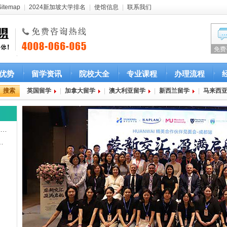
Sitemap
|
2024新加坡大学排名
|
使馆信息
|
联系我们
免费
优势
留学资讯
院校大全
专业课程
办理流程
英国留学
|
加拿大留学
|
澳大利亚留学
|
新西兰留学
|
马来西
荣…
…