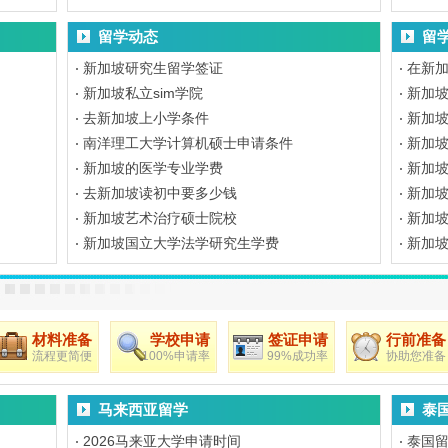
留学动态
留
新加坡研究生留学签证
在新加
新加坡私立sim学院
新加坡
去新加坡上小学条件
新加
南洋理工大学计算机硕士申请条件
新加
新加坡的医学专业学费
新加
去新加坡读初中要多少钱
新加
新加坡艺术治疗硕士院校
新加
新加坡国立大学法学研究生学费
新加
材料准备
学校申请
签证申请
行前准备
流程更简便
100%申请率
99%成功率
协助您准备
马来西亚留学
泰
2026马来亚大学申请时间
泰国