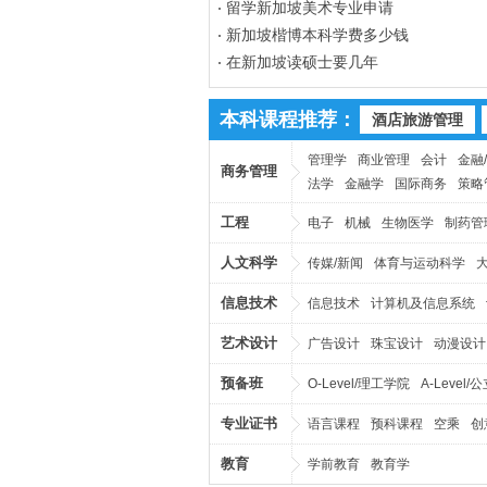
留学新加坡美术专业申请
新加坡楷博本科学费多少钱
在新加坡读硕士要几年
本科课程推荐：
酒店旅游管理
管理学
商业管理
会计
金融
商务管理
法学
金融学
国际商务
策略
工程
电子
机械
生物医学
制药管
人文科学
传媒/新闻
体育与运动科学
信息技术
信息技术
计算机及信息系统
艺术设计
广告设计
珠宝设计
动漫设计
预备班
O-Level/理工学院
A-Level
专业证书
语言课程
预科课程
空乘
创
教育
学前教育
教育学