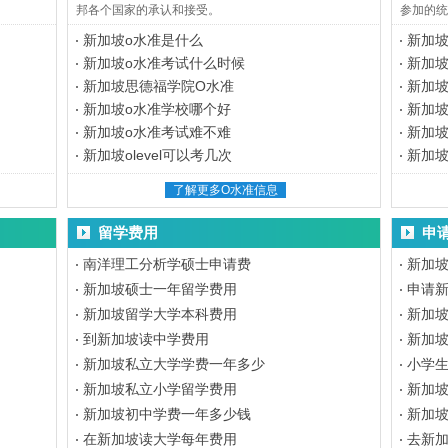
。
邦各个国家的承认和接受。
参加的统
新加坡o水准是什么
新加坡
新加坡o水准考试什么时候
新加坡
新加坡思德福学院O水准
新加坡
新加坡o水准学校哪个好
新加坡
新加坡o水准考试难不难
新加坡
新加坡olevel可以考几次
新加坡
了解更多O水准信息
留学费用
申
南洋理工分析学硕士申请费
新加
新加坡硕士一年留学费用
申请
新加坡留学大学本科费用
新加
到新加坡读中学费用
新加
新加坡私立大学学费一年多少
小学
新加坡私立小学留学费用
新加
新加坡初中学费一年多少钱
新加
在新加坡读大学每年费用
去新